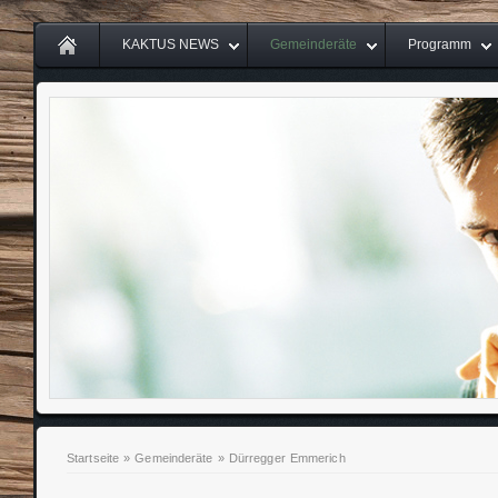
KAKTUS NEWS
Gemeinderäte
Programm
Startseite
»
Gemeinderäte
»
Dürregger Emmerich